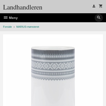
Gå
Landhandleren
til
innholdet
Meny
Forside
MARIUS-mønsteret