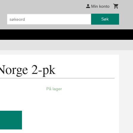
Min konto
Søk
Norge 2-pk
På lager