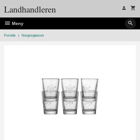
Gå
Landhandleren
til
innholdet
Meny
Forside
Norgesglasset