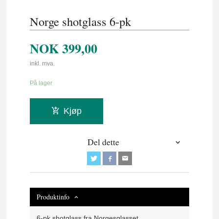
Norge shotglass 6-pk
NOK
399,00
inkl. mva.
På lager
Kjøp
Del dette
Produktinfo
6-pk shotglass fra Norgesglasset