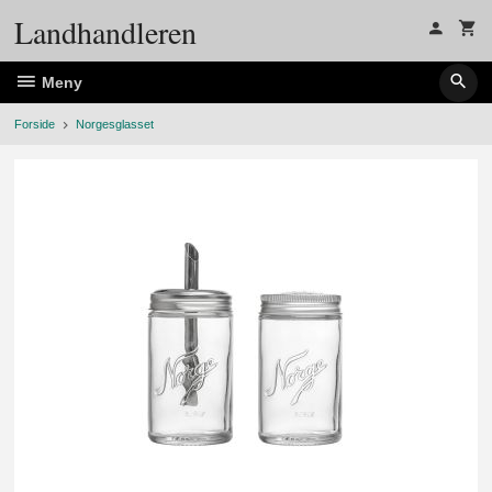
Gå
Landhandleren
til
innholdet
Meny
Forside
Norgesglasset