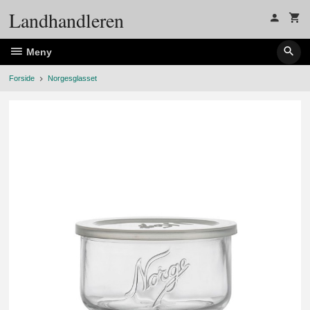
Gå
Landhandleren
til
innholdet
Meny
Forside
Norgesglasset