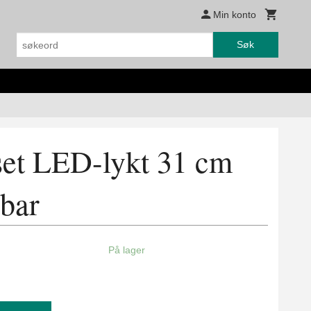
Min konto
Søk
set LED-lykt 31 cm
dbar
På lager