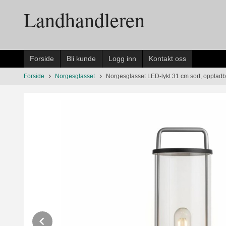
Gå
Landhandleren
til
innholdet
Forside
Bli kunde
Logg inn
Kontakt oss
Forside
Norgesglasset
Norgesglasset LED-lykt 31 cm sort, oppladb
Prev