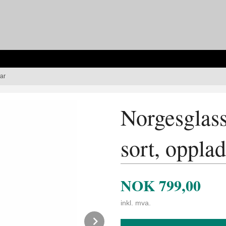
ar
Norgesglas
sort, oppla
NOK
799,00
inkl. mva.
Next