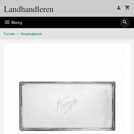
Gå
Landhandleren
til
innholdet
Meny
Forside
Norgesglasset