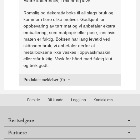
Blafre koffertboks, Traktor og låve.
Romslig og dekorativ boks til all slags bruk og
kommer i flere ulike motiver. Godkjent for
oppbevaring av tørr mat og vi anbefaler ekstra
emballering, som matpapir eller pose, inni hvis
maten er fuktig. Boksen har lang levetid ved
skånsom bruk, vi anbefaler derfor at
metallboksene ikke vaskes i oppvaskmaskin
eller står fuktig. Vask for hånd med fuktig klut
og tørk godt.
Produktanmeldelser (0)
Forside
Bli kunde
Logg inn
Kontakt oss
Bestselgere
Partnere