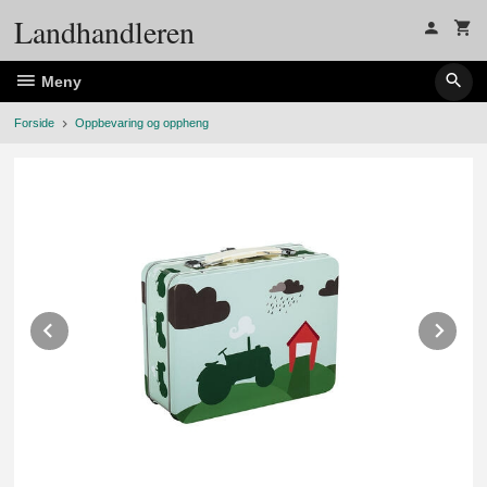
Gå
Landhandleren
til
innholdet
Meny
Forside
Oppbevaring og oppheng
Prev
Ne