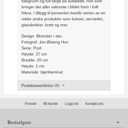
bakgrunn og full farge på subjektet, noe som
bringer det aller vakreste i bildet frem i fullt
fokus. I tillegg til porsenlen består serien av en
rekke andre produkter som bokser, servietter,
glassbrikker, brett og mer.
Design: Blomster i sko
Fotograf: Jon Østeng Hov
Serie: Pryd
Høyde: 27 cm
Bredde: 20 cm
Høyde: 1 cm
Materiale: bjørklaminat
Produktanmeldelser (0)
Forside
Bli kunde
Logg inn
Kontakt oss
Bestselgere