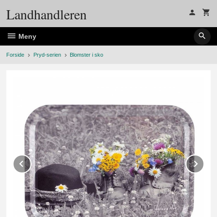
Gå
Landhandleren
til
innholdet
Meny
Forside
Pryd-serien
Blomster i sko
Prev
Ne