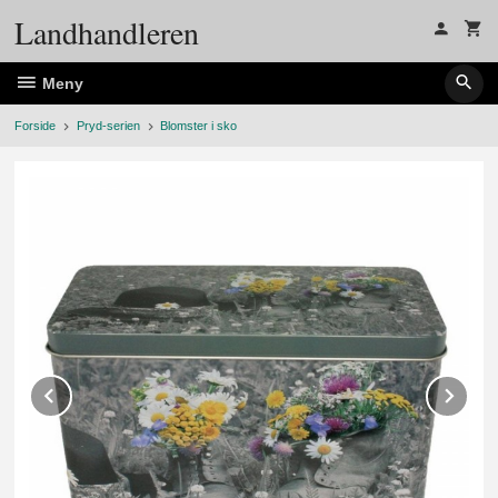
Gå
Landhandleren
til
innholdet
Meny
Forside
Pryd-serien
Blomster i sko
Prev
Ne