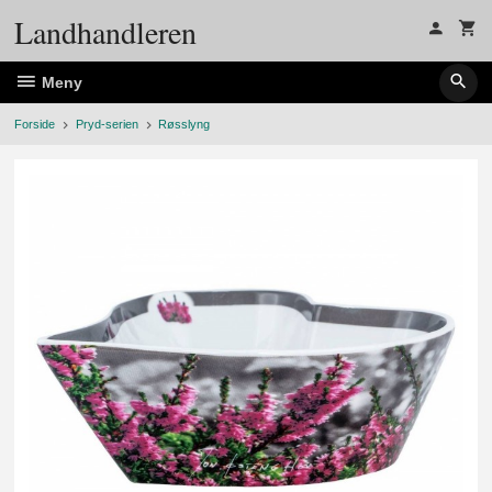
Gå
Landhandleren
til
innholdet
Meny
Forside
Pryd-serien
Røsslyng