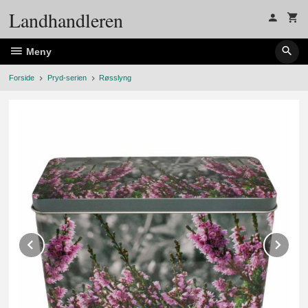
Gå
Landhandleren
til
innholdet
Meny
Forside
Pryd-serien
Røsslyng
Prev
Ne