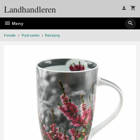
Gå
Landhandleren
til
innholdet
Meny
Forside
Pryd-serien
Røsslyng