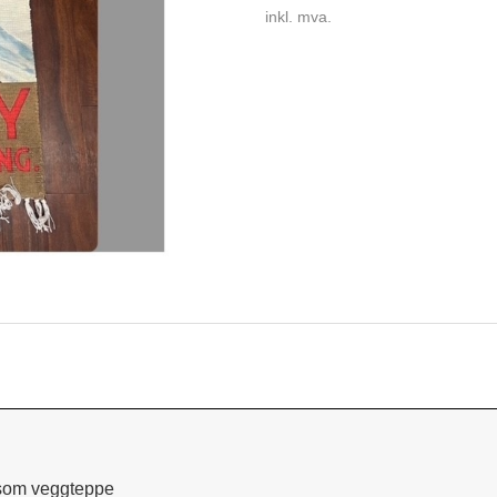
inkl. mva.
 som veggteppe