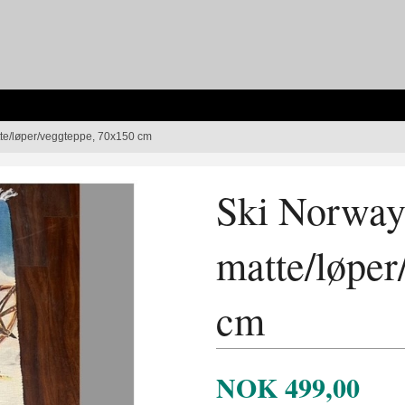
te/løper/veggteppe, 70x150 cm
Ski Norwa
matte/løper
cm
NOK
499,00