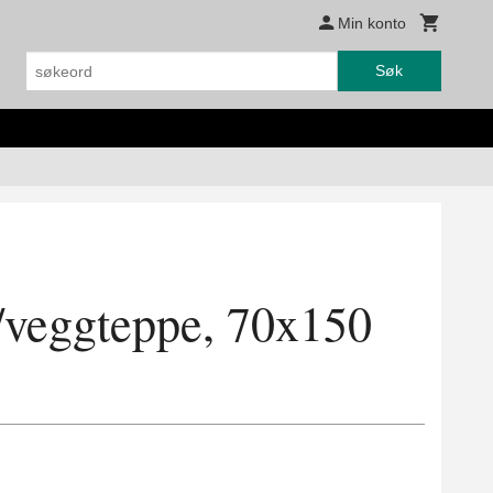
Min konto
Søk
y
/veggteppe, 70x150