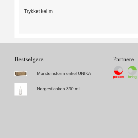
Trykket kelim
Bestselgere
Partnere
Mursteinsform enkel UNIKA
Norgesflasken 330 ml