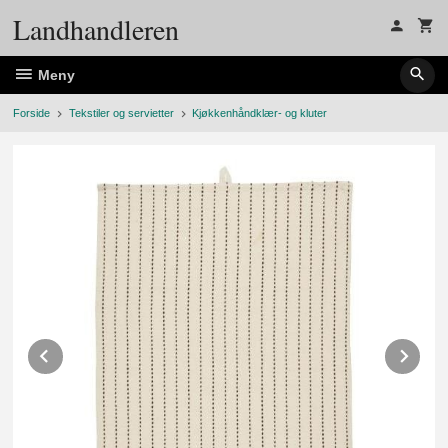
Gå
Landhandleren
til
innholdet
Meny
Forside
Tekstiler og servietter
Kjøkkenhåndklær- og kluter
Prev
Ne