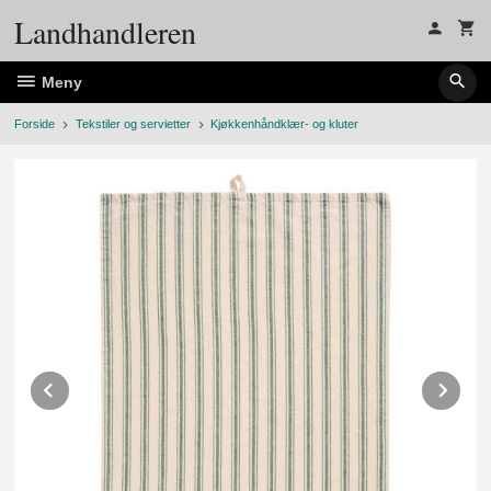
Gå
Landhandleren
til
innholdet
Meny
Forside
Tekstiler og servietter
Kjøkkenhåndklær- og kluter
Prev
Ne