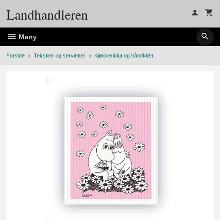
Gå
Landhandleren
til
innholdet
Meny
Forside
Tekstiler og servietter
Kjøkkenklut og håndklær