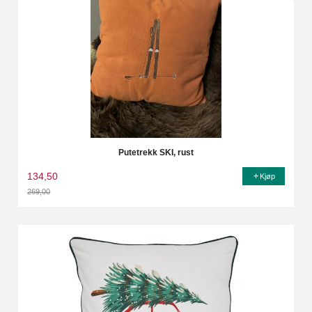
Putetrekk SKI, rust
134,50
Kjøp
269,00
Rabatt