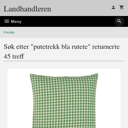
Gå
Landhandleren
til
innholdet
Meny
Forside
Søk etter "putetrekk bla rutete" returnerte
45 treff