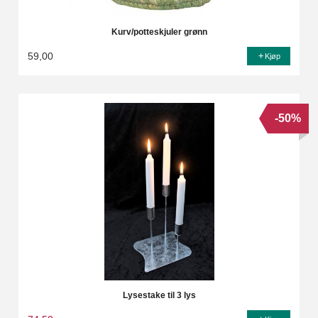
Kurv/potteskjuler grønn
59,00
Kjøp
-50%
Lysestake til 3 lys