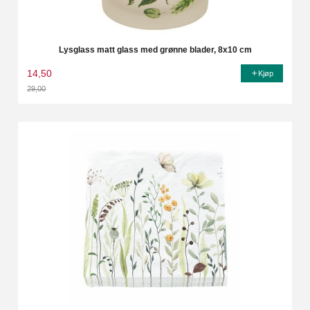
Lysglass matt glass med grønne blader, 8x10 cm
14,50
Kjøp
29,00
Rabatt