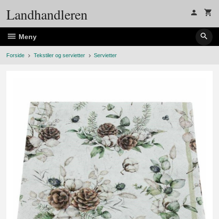
Gå
Landhandleren
til
innholdet
Meny
Forside
Tekstiler og servietter
Servietter