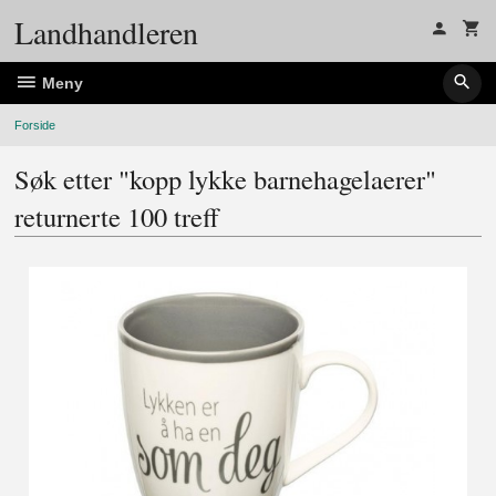
Gå
Landhandleren
til
innholdet
Meny
Forside
Søk etter "kopp lykke barnehagelaerer"
returnerte 100 treff