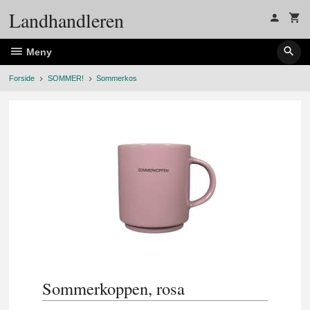
Gå
Landhandleren
til
innholdet
Meny
Forside
SOMMER!
Sommerkos
Sommerkoppen, rosa