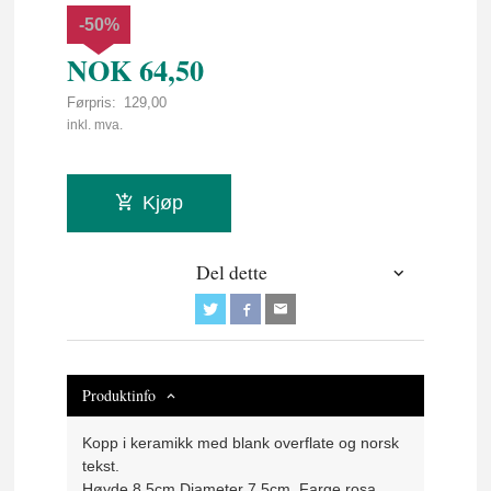
-50%
NOK
64,50
Førpris:
129,00
Rabatt
inkl. mva.
Kjøp
Del dette
Produktinfo
Kopp i keramikk med blank overflate og norsk
tekst.
Høyde 8,5cm Diameter 7,5cm. Farge rosa