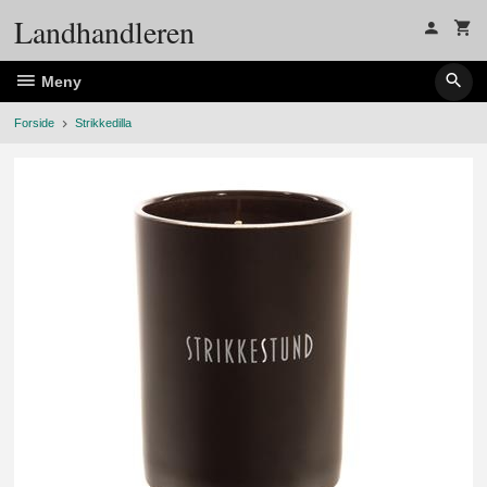
Gå
Landhandleren
til
innholdet
Meny
Forside
Strikkedilla