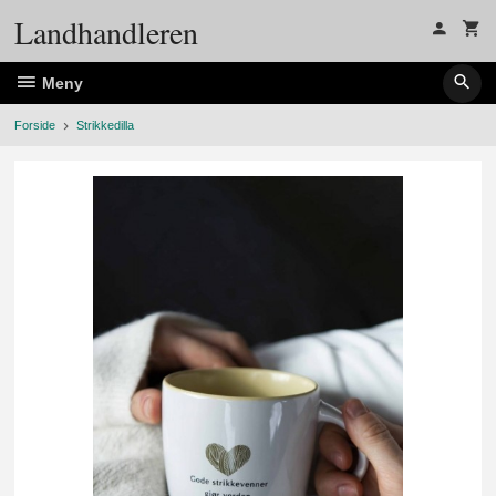
Gå
Landhandleren
til
innholdet
Meny
Forside
Strikkedilla