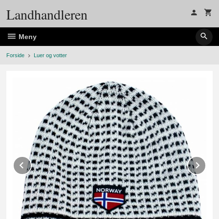
Gå
Landhandleren
til
innholdet
Meny
Forside
Luer og votter
Prev
Ne