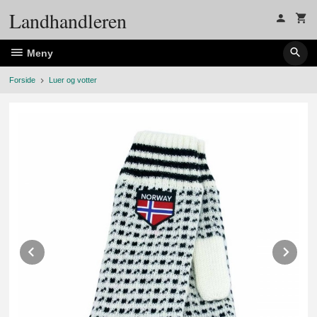
Gå
Landhandleren
til
innholdet
Meny
Forside
Luer og votter
Prev
Ne