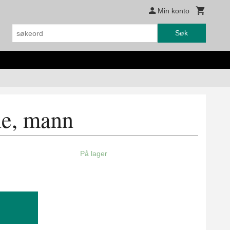
Min konto
Søk
le, mann
På lager