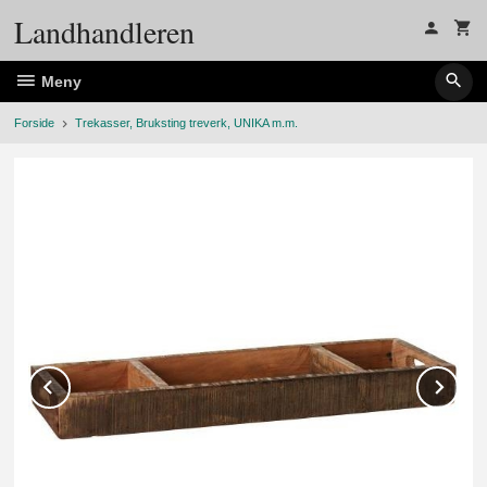
Gå
Landhandleren
til
innholdet
Meny
Forside
Trekasser, Bruksting treverk, UNIKA m.m.
Prev
Ne