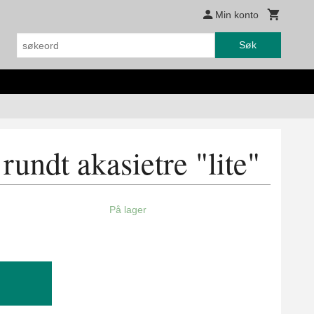
Min konto
Søk
rundt akasietre "lite"
På lager