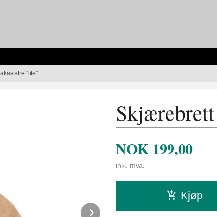
akasietre "lite"
Skjærebrett 
NOK
199,00
inkl. mva.
Kjøp
Next