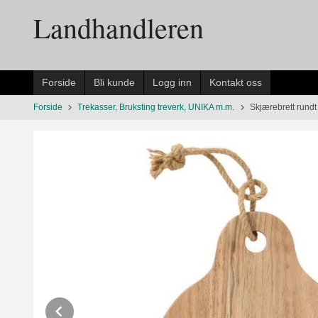
Gå
Landhandleren
til
innholdet
Forside
Bli kunde
Logg inn
Kontakt oss
Forside
Trekasser, Bruksting treverk, UNIKA m.m.
Skjærebrett rundt 
Prev