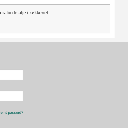
rativ detalje i køkkenet.
lemt passord?