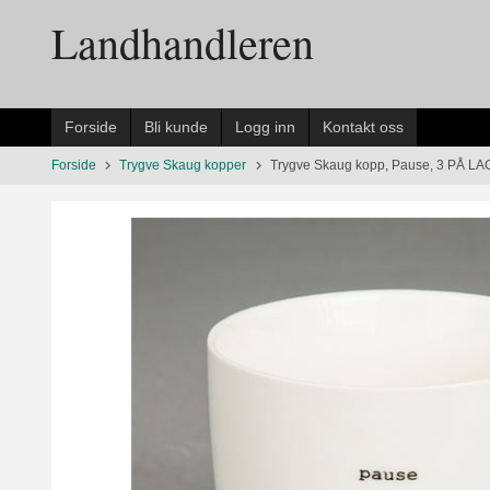
Gå
Landhandleren
til
innholdet
Forside
Bli kunde
Logg inn
Kontakt oss
Forside
Trygve Skaug kopper
Trygve Skaug kopp, Pause, 3 PÅ LA