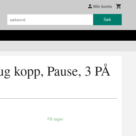
Min konto
Søk
ug kopp, Pause, 3 PÅ
På lager