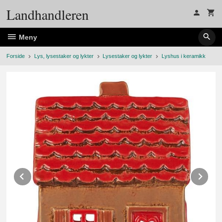
Gå
Landhandleren
til
innholdet
Meny
Forside
Lys, lysestaker og lykter
Lysestaker og lykter
Lyshus i keramikk
Prev
Ne