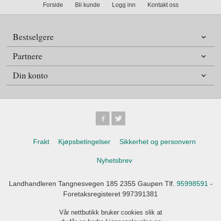
Forside
Bli kunde
Logg inn
Kontakt oss
Bestselgere
Partnere
Din konto
Frakt
Kjøpsbetingelser
Sikkerhet og personvern
Nyhetsbrev
Landhandleren Tangnesvegen 185 2355 Gaupen Tlf.
95998591
-
Foretaksregisteret 997391381
Vår nettbutikk bruker cookies slik at